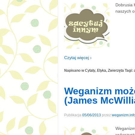
Dobrusia 
naszych o
Czytaj więcej ›
Napisano w
Cytaty
,
Etyka
,
Zwierzęta
Tagi:
Weganizm może 
(James McWill
Publikacja
05/06/2013
przez
weganizm.inf
Weganizm 
wykorzyst