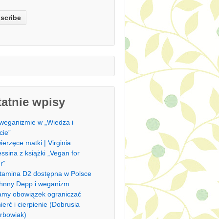
atnie wpisy
weganizmie w „Wiedza i
cie”
ierzęce matki | Virginia
ssina z książki „Vegan for
r”
tamina D2 dostępna w Polsce
hnny Depp i weganizm
my obowiązek ograniczać
ierć i cierpienie (Dobrusia
rbowiak)