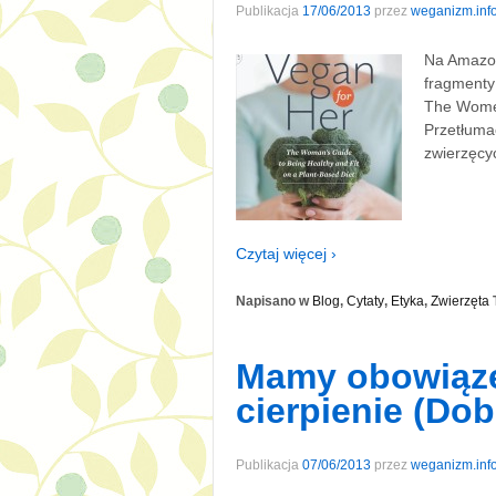
Publikacja
17/06/2013
przez
weganizm.inf
Na Amazon
fragmenty 
The Women
Przetłuma
zwierzęc
Czytaj więcej ›
Napisano w
Blog
,
Cytaty
,
Etyka
,
Zwierzęta
Mamy obowiąze
cierpienie (Do
Publikacja
07/06/2013
przez
weganizm.inf