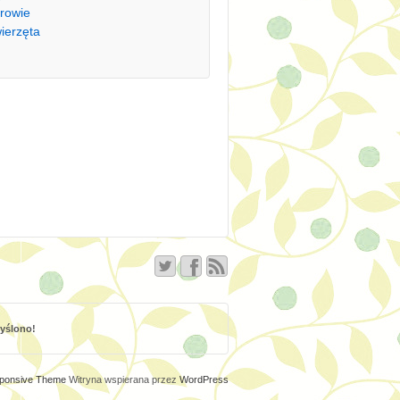
rowie
ierzęta
myślono!
ponsive Theme
Witryna wspierana przez
WordPress