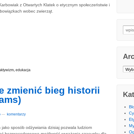
Karbowiak z Otwartych Klatek o etycznym społeczeństwie i
bowiązkach wobec zwierząt.
Searc
Ar
Arch
aktywizm
,
edukacja
zmienić bieg historii
Kat
iams)
Bl
Cy
o
—
komentarzy
Et
M
jako sposób odżywiania dzisiaj pozwala ludziom
Og
ać bezprecedensową możliwość wyrażania szacunku dla