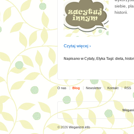
siebie, pl
historii.
Czytaj więcej ›
Napisano w
Cytaty
,
Etyka
Tagi:
dieta
,
histor
O nas
Blog
Newsletter
Kontakt
RSS
Weganiz
© 2026
Weganizm.info