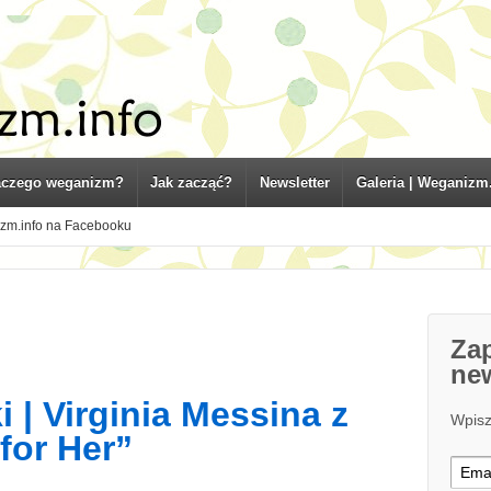
aczego weganizm?
Jak zacząć?
Newsletter
Galeria | Weganizm
zm.info na Facebooku
Zap
new
 | Virginia Messina z
Wpisz
for Her”