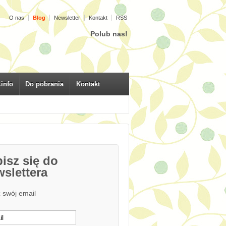
O nas
Blog
Newsletter
Kontakt
RSS
Polub nas!
.info
Do pobrania
Kontakt
isz się do
slettera
 swój email