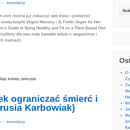
o
—
komentarzy
.com można już zobaczyć spis treści i podejrzeć
nowej książki Virginii Messiny i JL Fields Vegan for Her:
’s Guide to Being Healthy and Fit on a Plant-Based Diet.
czyliśmy dla was mały kawałek tekstu o weganizmie i
ych mamach.
Ost
O 
Ży
Tagi:
kobiety
,
zwierzęta
Zw
Me
k ograniczać śmierć i
He
Wi
brusia Karbowiak)
Jo
Ma
śm
o
—
komentarzy
Ka