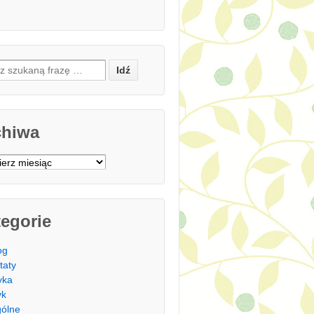
h for:
chiwa
iwa
egorie
og
taty
yka
yk
ólne