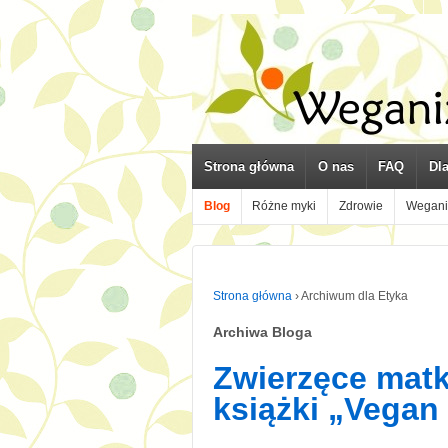
Strona główna
O nas
FAQ
Dl
Blog
Różne myki
Zdrowie
Wegani
Strona główna
›
Archiwum dla Etyka
Archiwa Bloga
Zwierzęce matki
książki „Vegan 