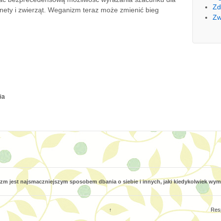
Zd
anety i zwierząt. Weganizm teraz może zmienić bieg
Zw
ia
m jest najsmaczniejszym sposobem dbania o siebie i innych, jaki kiedykolwiek wy
↑
Res