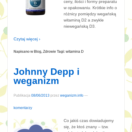
ceny, ilości i formy preparatu
w opakowaniu. Krótkie info o
różnicy pomiędzy wegańską
witaminą D2 a zwykle
niewegańską D3.
Czytaj więcej ›
Napisano w
Blog
,
Zdrowie
Tagi:
witamina D
Johnny Depp i
weganizm
Publikacja
08/06/2013
przez
weganizm.info
—
komentarzy
Co jakiś czas dowiadujemy
się, że ktoś znany – tzw.