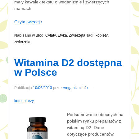
mały kawałek tekstu o weganizmie i zwierzęcych
mamach.
Czytaj więcej ›
Napisano w
Blog
,
Cytaty
,
Etyka
,
Zwierzęta
Tagi:
kobiety
,
zwierzęta
Witamina D2 dostępna
w Polsce
Publikacja
10/06/2013
przez
weganizm.info
—
komentarzy
Podsumowanie obecnych na
polskim rynku preparatów z
witaminą D2. Dane
dotyczące producentów,