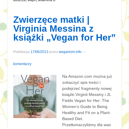
tłuszcze
,
wapń
,
witamina D
Zwierzęce matki |
Virginia Messina z
książki „Vegan for Her”
Publikacja
17/06/2013
przez
weganizm.info
—
komentarzy
Na Amazon.com można już
zobaczyć spis treści i
podejrzeć fragmenty nowej
książki Virginii Messiny i JL
Fields Vegan for Her: The
Women’s Guide to Being
Healthy and Fit on a Plant-
Based Diet.
Przetłumaczyliśmy dla was