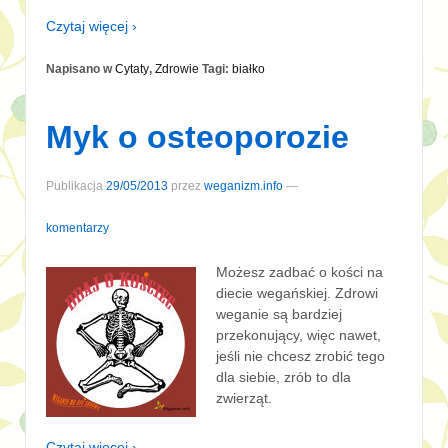
Czytaj więcej ›
Napisano w
Cytaty
,
Zdrowie
Tagi:
białko
Myk o osteoporozie
Publikacja
29/05/2013
przez
weganizm.info
—
komentarzy
Możesz zadbać o kości na
diecie wegańskiej. Zdrowi
weganie są bardziej
przekonujący, więc nawet,
jeśli nie chcesz zrobić tego
dla siebie, zrób to dla
zwierząt.
Czytaj więcej ›