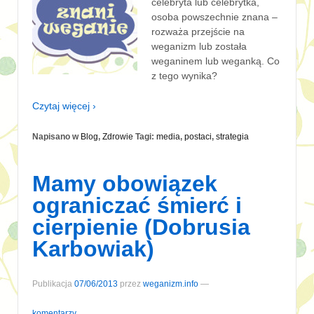
celebryta lub celebrytka,
osoba powszechnie znana –
rozważa przejście na
weganizm lub została
weganinem lub weganką. Co
z tego wynika?
Czytaj więcej ›
Napisano w
Blog
,
Zdrowie
Tagi:
media
,
postaci
,
strategia
Mamy obowiązek
ograniczać śmierć i
cierpienie (Dobrusia
Karbowiak)
Publikacja
07/06/2013
przez
weganizm.info
—
komentarzy