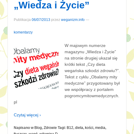
„Wiedza i Życie”
Publikacja
06/07/2013
przez
weganizm.info
—
komentarzy
W majowym numerze
magazynu „Wiedza i Życie”
na stronie drugiej ukazał się
krótki tekst „Czy dieta
wegańska szkodzi zdrowiu?”.
Tekst z cyklu „Obalamy mity
medyczne” przygotowany był
we współpracy z portalem
pogromcymitowmedycznych.
pl
Czytaj więcej ›
Napisano w
Blog
,
Zdrowie
Tagi:
B12
,
dieta
,
kości
,
media
,