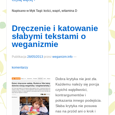
Napisano w
Myk
Tagi:
kości
,
wapń
,
witamina D
Dręczenie i katowanie
słabymi tekstami o
weganizmie
Publikacja
28/05/2013
przez
weganizm.info
—
komentarzy
Dobra krytyka nie jest zła.
Każdemu należy się porcja
czyichś wątpliwości,
kontrargumentów i
pokazania innego podejścia.
Słaba krytyka nie posuwa
nas na przód ani o krok i