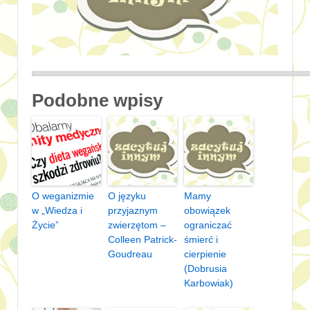
Podobne wpisy
O weganizmie
O języku
Mamy
w „Wiedza i
przyjaznym
obowiązek
Życie”
zwierzętom –
ograniczać
Colleen Patrick-
śmierć i
Goudreau
cierpienie
(Dobrusia
Karbowiak)