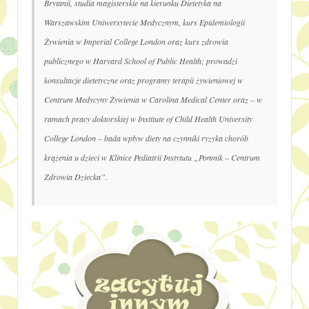
Brytanii, studia magisterskie na kierunku Dietetyka na
Warszawskim Uniwersytecie Medycznym, kurs Epidemiologii
Żywienia w Imperial College London oraz kurs zdrowia
publicznego w Harvard School of Public Health; prowadzi
konsultacje dietetyczne oraz programy terapii żywieniowej w
Centrum Medycyny Żywienia w Carolina Medical Center oraz – w
ramach pracy doktorskiej w Institute of Child Health University
College London – bada wpływ diety na czynniki ryzyka chorób
krążenia u dzieci w Klinice Pediatrii Instytutu „Pomnik – Centrum
Zdrowia Dziecka”.