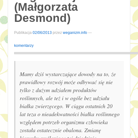
(Małgorzata
Desmond)
Publikacja
02/06/2013
przez
weganizm.info
—
komentarzy
Mamy dziś wystarczające dowody na to, że
prawidłowy rozwój może odbywać się nie
tylko z dużym udziałem produktów
roślinnych, ale też i w ogóle bez udziału
białka zwierzęcego. W ciągu ostatnich 20
lat teza o nieadekwatności białka roślinnego
względem potrzeb organizmu człowieka
została ostatecznie obalona. Zmianę
kierunku myślenia w tej dziedzinie