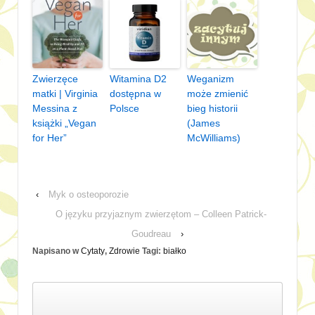
Zwierzęce
Witamina D2
Weganizm
matki | Virginia
dostępna w
może zmienić
Messina z
Polsce
bieg historii
książki „Vegan
(James
for Her”
McWilliams)
‹
Myk o osteoporozie
O języku przyjaznym zwierzętom – Colleen Patrick-
Goudreau
›
Napisano w
Cytaty
,
Zdrowie
Tagi:
białko