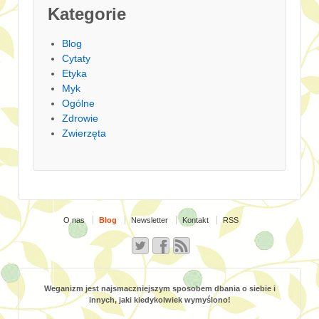
Kategorie
Blog
Cytaty
Etyka
Myk
Ogólne
Zdrowie
Zwierzęta
O nas
Blog
Newsletter
Kontakt
RSS
Weganizm jest najsmaczniejszym sposobem dbania o siebie i
innych, jaki kiedykolwiek wymyślono!