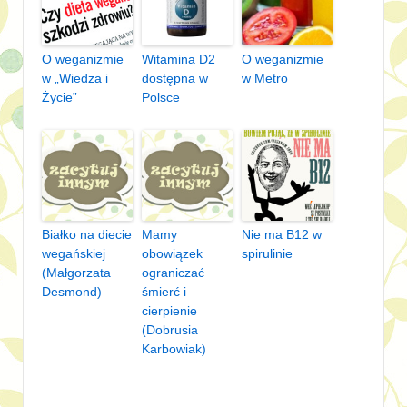
O weganizmie
Witamina D2
O weganizmie
w „Wiedza i
dostępna w
w Metro
Życie”
Polsce
Białko na diecie
Mamy
Nie ma B12 w
wegańskiej
obowiązek
spirulinie
(Małgorzata
ograniczać
Desmond)
śmierć i
cierpienie
(Dobrusia
Karbowiak)