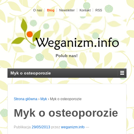
O nas
Blog
Newsletter
Kontakt
RSS
Polub nas!
Myk o osteoporozie
Strona główna
›
Myk
›
Myk o osteoporozie
Myk o osteoporozie
Publikacja
29/05/2013
przez
weganizm.info
—